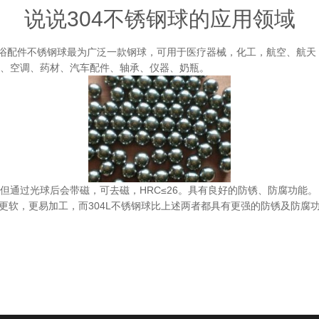
说说304不锈钢球的应用领域
卫浴配件不锈钢球最为广泛一款钢球，可用于医疗器械，化工，航空、航
、空调、药材、汽车配件、轴承、仪器、奶瓶。
但通过光球后会带磁，可去磁，HRC≤26。具有良好的防锈、防腐功能。
球体更软，更易加工，而304L不锈钢球比上述两者都具有更强的防锈及防