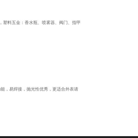
天，塑料五金：香水瓶、喷雾器、阀门、指甲
腐功能，易焊接，抛光性优秀，更适合外表请