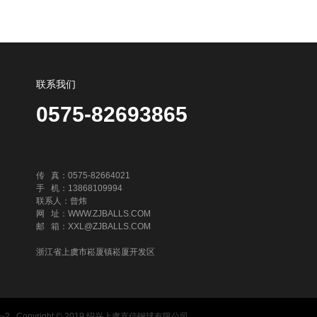
联系我们
0575-82693865
传 真：0575-82664021
手 机：13868109994
联系人：曾炜
网 址：WWW.ZJBALLS.COM
邮 箱：XXL@ZJBALLS.COM
浙江省上虞市崧厦镇崧厦开发区
-2
Copyright © 2019 绍兴上虞嘉信钢球有限公司