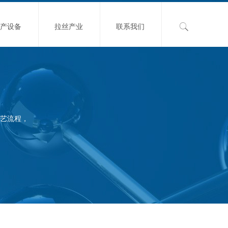
生产设备
拉丝产业
联系我们
艺流程，