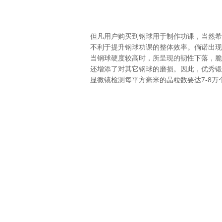
但凡用户购买到钢球用于制作功课，当然希
不利于提升钢球功课的整体效率。倘诺出现
当钢球硬度较高时，所呈现的韧性下落，脆
还增添了对其它钢球的磨损。因此，优秀锻
显微镜检测每平方毫米的晶粒数要达7-8