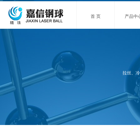
首 页
产品中
拉丝、冷